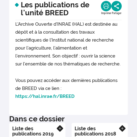
Les publications de
l'unité BREED
Imprimer
Partager
L'Archive Ouverte d'INRAE (HAL) est destinée au
dépôt et à la consultation des travaux
scientifiques de l'Institut national de recherche
pour l'agriculture, l'alimentation et
l'environnement. Son objectif : ouvrir la science
sur l'ensemble de nos thématiques de recherche.
Vous pouvez accéder aux dernières publications
de BREED via ce lien :
https://hal.inrae.fr/BREED
Dans ce dossier
Liste des
Liste des
En savoir plus
En savoir plus
publications 2019
publications 2018