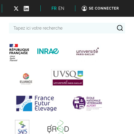
FR
EN
SE CONNECTER
Tapez
ici
votre
recherche