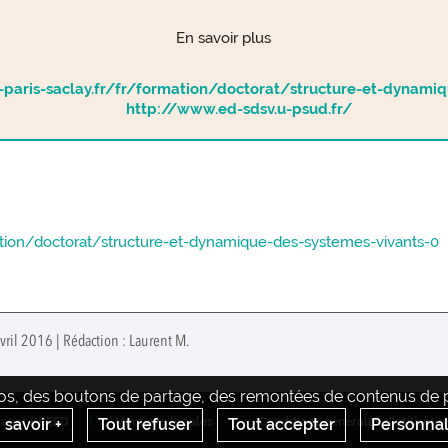
En savoir plus
-paris-saclay.fr/fr/formation/doctorat/structure-et-dynami
http://www.ed-sdsv.u-psud.fr/
mation/doctorat/structure-et-dynamique-des-systemes-vivants-0
vril 2016 | Rédaction : Laurent M.
déos, des boutons de partage, des remontées de contenus de pl
 savoir +
Tout refuser
Tout accepter
Personnal
ranet BREED
Mentions legales
Conditions générales d'utilisatio