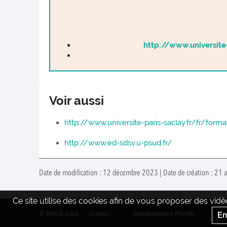
http://www.universite
Voir aussi
http://www.universite-paris-saclay.fr/fr/for
http://www.ed-sdsv.u-psud.fr/
Date de modification : 12 décembre 2023 | Date de création : 21 a
Ce site utilise des cookies afin de vous proposer des vi
En
© INRAE 2022
Crédits
Département PHASE
Int