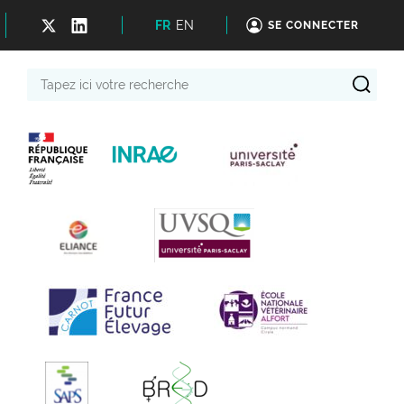
FR
EN
SE CONNECTER
Tapez
ici
votre
recherche