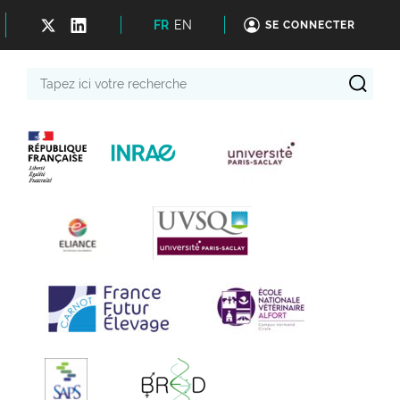
FR
EN
SE CONNECTER
Tapez
ici
votre
recherche