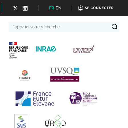
FR
EN
SE CONNECTER
Tapez
ici
votre
recherche