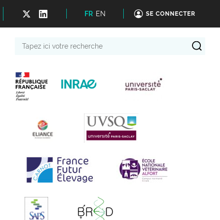
FR
EN
SE CONNECTER
Tapez
ici
votre
recherche