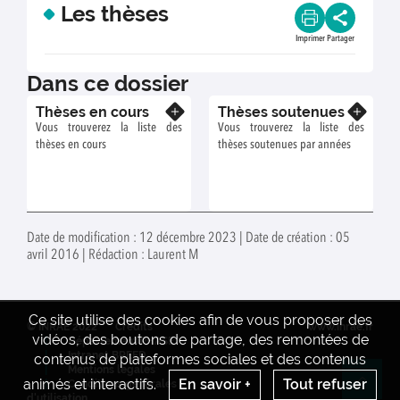
Les thèses
Imprimer
Partager
Dans ce dossier
Thèses en cours
Thèses soutenues
En savoir plus
En savoir plus
Vous trouverez la liste des
Vous trouverez la liste des
thèses en cours
thèses soutenues par années
Date de modification : 12 décembre 2023 | Date de création : 05
avril 2016 | Rédaction : Laurent M
Ce site utilise des cookies afin de vous proposer des
© INRAE 2022
Crédits
www.inrae.fr
vidéos, des boutons de partage, des remontées de
Département PHASE
Intranet BREED
contenus de plateformes sociales et des contenus
Mentions legales
animés et interactifs.
En savoir +
Tout refuser
Conditions générales
Re
d'utilisation