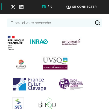
FR
EN
SE CONNECTER
Tapez
ici
votre
recherche