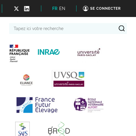
FR
EN
SE CONNECTER
Tapez
ici
votre
recherche