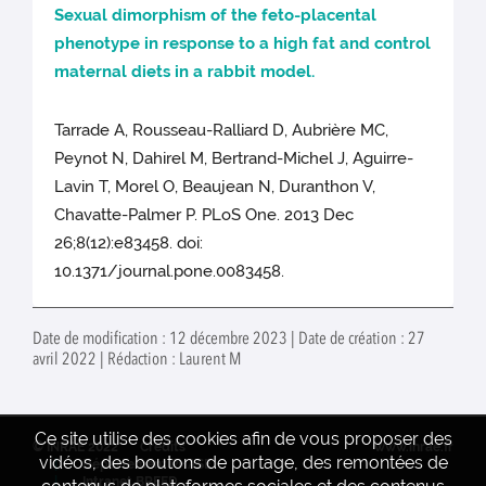
Sexual dimorphism of the feto-placental
phenotype in response to a high fat and control
maternal diets in a rabbit model.
Tarrade A, Rousseau-Ralliard D, Aubrière MC,
Peynot N, Dahirel M, Bertrand-Michel J, Aguirre-
Lavin T, Morel O, Beaujean N, Duranthon V,
Chavatte-Palmer P. PLoS One. 2013 Dec
26;8(12):e83458. doi:
10.1371/journal.pone.0083458.
Date de modification : 12 décembre 2023 | Date de création : 27
avril 2022 | Rédaction : Laurent M
Ce site utilise des cookies afin de vous proposer des
© INRAE 2022
Crédits
www.inrae.fr
vidéos, des boutons de partage, des remontées de
Département PHASE
Intranet BREED